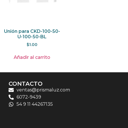
Unión para CKD-100-50-
U-100-50-BL
$
1.00
Añadir al carrito
CONTACTO
ventas@prismaluz.com
6072-9439
54 9 11 44267135