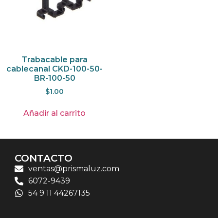
Trabacable para
cablecanal CKD-100-50-
BR-100-50
$
1.00
Añadir al carrito
CONTACTO
ventas@prismaluz.com
6072-9439
54 9 11 44267135