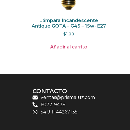
Lámpara Incandescente
Antique GOTA – G45 – 15w- E27
$
1.00
Añadir al carrito
CONTACTO
ventas@prismaluz.com
6072-9439
54 9 11 44267135