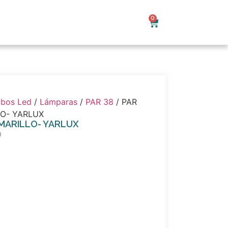
0
ubos Led
/
Lámparas
/
PAR 38
/ PAR
LO- YARLUX
MARILLO- YARLUX
D