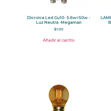
Dicroica Led Gu10- 5.6w=50w -
LAMP
Luz Neutra -Megaman
B
$
1.00
Añadir al carrito