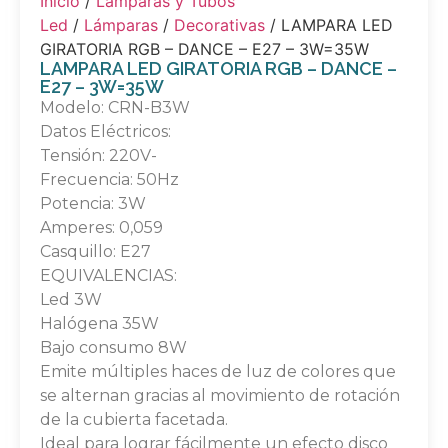
Inicio
/
Lámparas y Tubos
Led
/
Lámparas
/
Decorativas
/ LAMPARA LED
GIRATORIA RGB – DANCE – E27 – 3W=35W
LAMPARA LED GIRATORIA RGB – DANCE –
E27 – 3W=35W
Modelo: CRN-B3W
Datos Eléctricos:
Tensión: 220V-
Frecuencia: 50Hz
Potencia: 3W
Amperes: 0,059
Casquillo: E27
EQUIVALENCIAS:
Led 3W
Halógena 35W
Bajo consumo 8W
Emite múltiples haces de luz de colores que
se alternan gracias al movimiento de rotación
de la cubierta facetada.
Ideal para lograr fácilmente un efecto disco