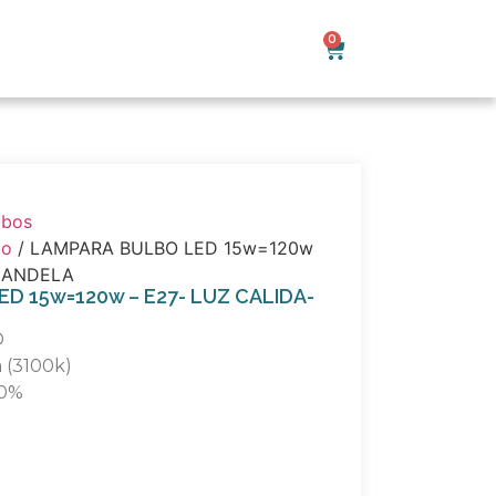
0
ubos
bo
/ LAMPARA BULBO LED 15w=120w
-CANDELA
D 15w=120w – E27- LUZ CALIDA-
D
a (3100k)
90%