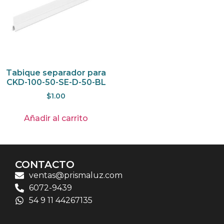
Tabique separador para
CKD-100-50-SE-D-50-BL
$
1.00
Añadir al carrito
CONTACTO
ventas@prismaluz.com
6072-9439
54 9 11 44267135